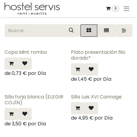
Ir al contenido
0
Copa Mint rombo
Plato presentación filo
dorado*
de
0,73
€
por
Día
de
1,45
€
por
Día
Silla forja blanca (ELEGIR
Silla Luis XVI Cannage
COJÍN)
de
4,95
€
por
Día
de
3,50
€
por
Día