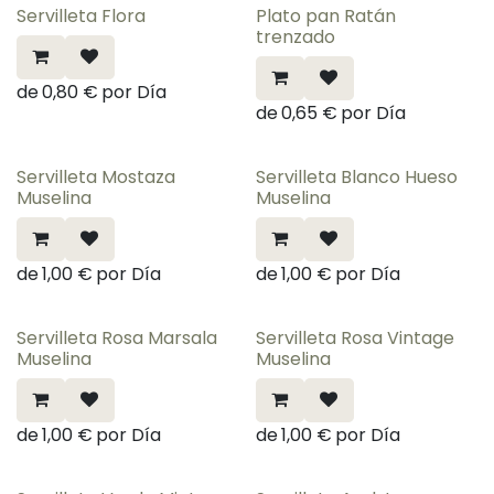
Servilleta Flora
Plato pan Ratán
¡Nuevo!
trenzado
de
0,80
€
por
Día
de
0,65
€
por
Día
Servilleta Mostaza
Servilleta Blanco Hueso
Muselina
Muselina
de
1,00
€
por
Día
de
1,00
€
por
Día
Servilleta Rosa Marsala
Servilleta Rosa Vintage
Muselina
Muselina
de
1,00
€
por
Día
de
1,00
€
por
Día