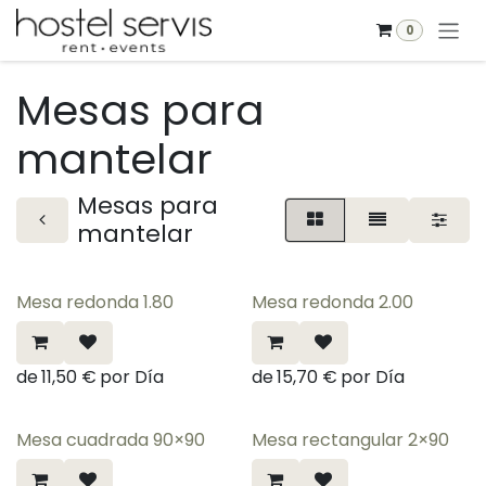
Ir al contenido
0
Mesas para
mantelar
Mesas para
mantelar
Mesa redonda 1.80
Mesa redonda 2.00
de
11,50
€
por
Día
de
15,70
€
por
Día
Mesa cuadrada 90×90
Mesa rectangular 2×90