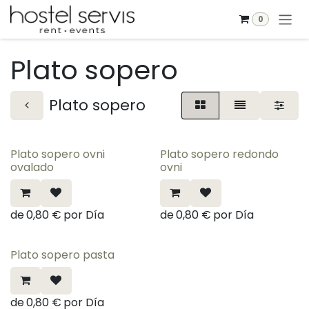
Ir al contenido
0
Plato sopero
Plato sopero
Plato sopero ovni
Plato sopero redondo
ovalado
ovni
de
0,80
€
por
Día
de
0,80
€
por
Día
Plato sopero pasta
de
0,80
€
por
Día