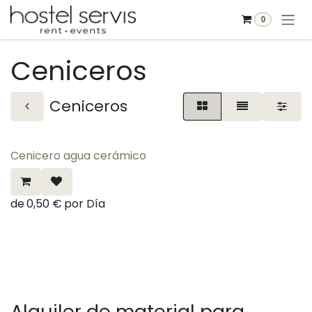
Ir al contenido
0
Ceniceros
Ceniceros
Cenicero agua cerámico
de
0,50
€
por
Día
Alquiler de material para