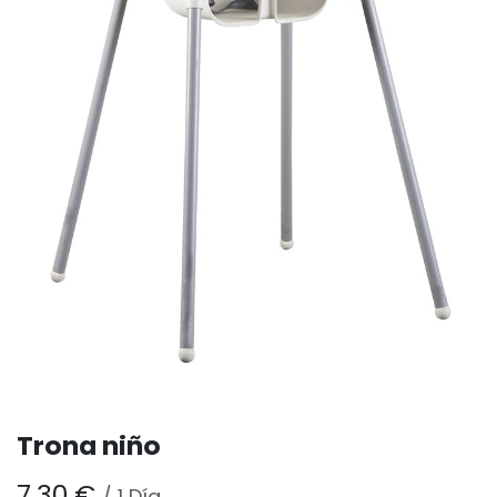
Trona niño
7,30
€
/
1
Día