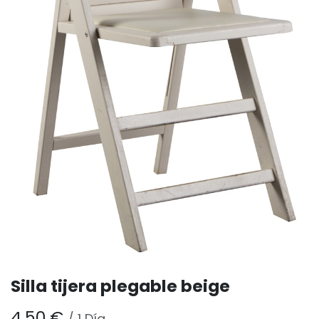
Silla tijera plegable beige
4,50
€
/
1
Día