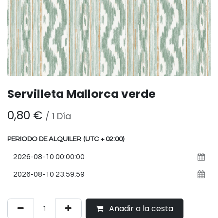
Servilleta Mallorca verde
0,80
€
/
1
Día
PERIODO DE ALQUILER
(UTC + 02:00)
Añadir a la cesta