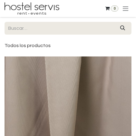
Ir al contenido
0
Todos los productos