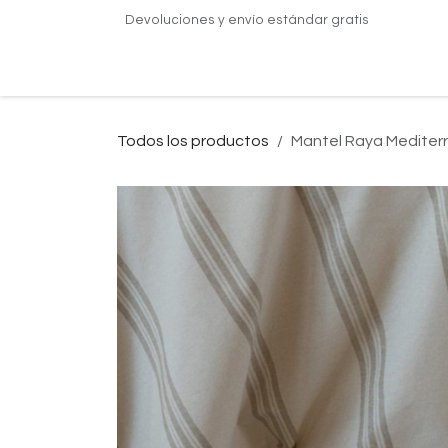
Ir al contenido
Devoluciones y envío estándar gratis
Inicio
Nosotros
Servicios
Inspiración
A
Todos los productos
Mantel Raya Mediter