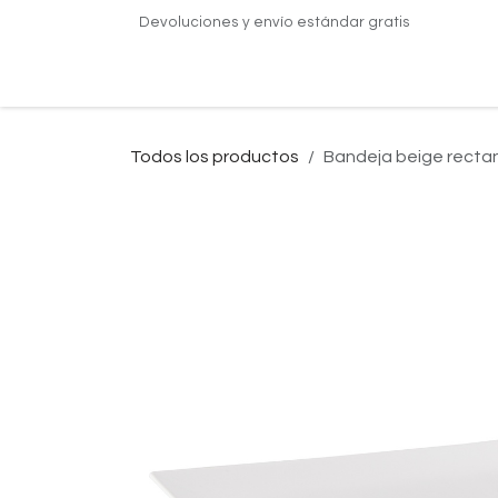
Ir al contenido
Devoluciones y envío estándar gratis
Inicio
Nosotros
Servicios
Inspiración
A
Todos los productos
Bandeja beige recta