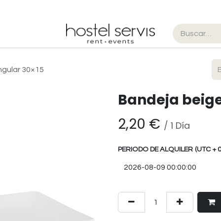
lquiler
Blog
Tienda
ngular 30×15
Bandeja beige
2,20
€
/
1
Día
PERIODO DE ALQUILER
(UTC + 0